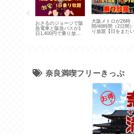
ートは正規料
大阪メトロが26時
おさるのジョージで阪
と損【関空ト
間/48時間（2日間
急電車と阪急バスが1
ジタルきっぷ
り放題【日をまた
日1,400円で乗り放題
使える】
【期間限定】
奈良満喫フリーきっぷ