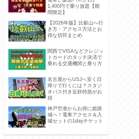
1,400円で乗り放題【期
間限定】
【2026年版】比叡山へ行
き方・アクセス方法とお
得な切符まとめ
関西でVISAなどクレジッ
トカードのタッチ決済で
乗れる交通機関と乗り方
名古屋からUSJへ安く日
帰りで行くには？スタジ
オパス付き近鉄特急がお
得
神戸空港からお得に姫路
城へ！電車アクセス＆入
城セットの1dayチケット