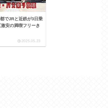
都でJRと近鉄が3日乗
円【激安の満喫フリーき
2025.05.23