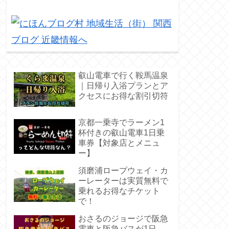
叡山電車で行く鞍馬温泉
｜日帰り入浴プランとア
クセスにお得な割引切符
京都一乗寺でラーメン1
杯付きの叡山電車1日乗
車券【対象店とメニュ
ー】
須磨浦ロープウェイ・カ
ーレーターは実質無料で
乗れるお得なチケット
で！
おさるのジョージで阪急
電車と阪急バスが1日