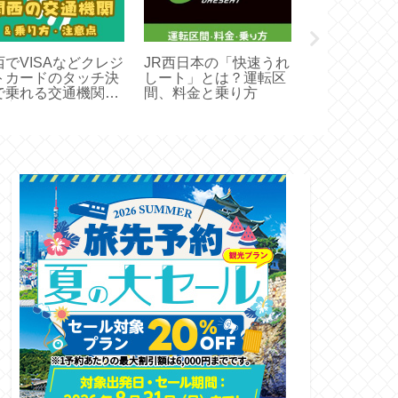
西でVISAなどクレジ
JR西日本の「快速うれ
【2026年版
トカードのタッチ決
しート」とは？運転区
行き方・アク
で乗れる交通機関と
間、料金と乗り方
とお得な切符
り方