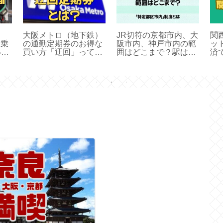
大阪メトロ（地下鉄）
JR切符の京都市内、大
関
）乗
の通勤定期券のお得な
阪市内、神戸市内の範
ッ
いで
買い方「迂回」って知
囲はどこまで？駅はど
済
ってる？
こ？
乗