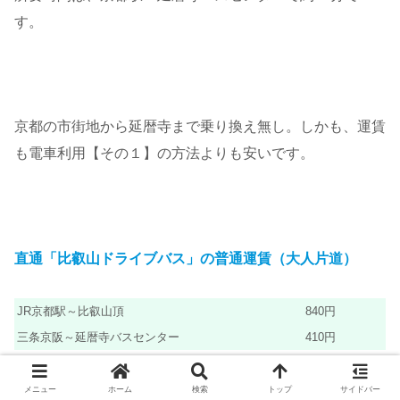
す。
京都の市街地から延暦寺まで乗り換え無し。しかも、運賃
も電車利用【その１】の方法よりも安いです。
直通「比叡山ドライブバス」の普通運賃（大人片道）
JR京都駅～比叡山頂
840円
三条京阪～延暦寺バスセンター
410円
メニュー
ホーム
検索
トップ
サイドバー