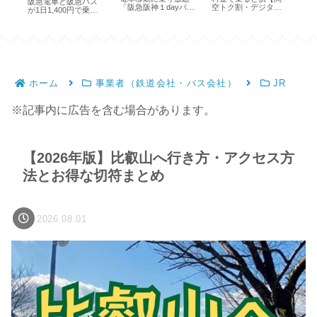
阪急電車と阪急バス
ス
「阪急阪神１dayパ
空トク割・デジタル
転
が1日1,400円で乗り
ス」
きっぷで安く】
方
放題【期間限定】
ホーム
事業者（鉄道会社・バス会社）
JR
※記事内に広告を含む場合があります。
【2026年版】比叡山へ行き方・アクセス方
法とお得な切符まとめ
2026.08.01