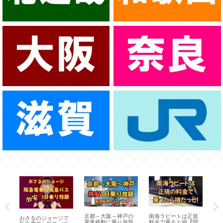
鉄が
京都～大阪～神戸の
南海ラピートは正規
J
おさるのジョージで
放題
電車移動に乗り放題
料金で乗ると損【関
れ