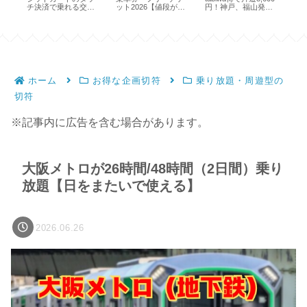
、
チ決済で乗れる交通
ット2026【値段が微
円！神戸、福山発着
ス
機関と乗り方
妙で絶妙】
も
【
ホーム
お得な企画切符
乗り放題・周遊型の
切符
※記事内に広告を含む場合があります。
大阪メトロが26時間/48時間（2日間）乗り
放題【日をまたいで使える】
2026.06.26