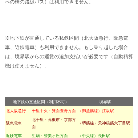
べの橋の路線バス）は利用できません。
※地下鉄が直通している私鉄区間（北大阪急行、阪急電
車、近鉄電車）も利用できません。もし乗り越した場合
は、境界駅からの運賃の追加支払いが必要です（自動精算
機は使えません）。
地下鉄の直通区間（利用不可）
境界駅
北大阪急行
千里中央・箕面萱野方面
（御堂筋線）江坂駅
北千里・高槻市・京都方
阪急電車
（堺筋線）天神橋筋六丁目駅
面
近鉄電車
生駒・登美ヶ丘方面
（中央線）長田駅