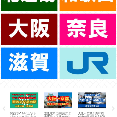
乗
関西でVISAなどクレ
京阪電車の京阪線1日
大阪～広島が新幹線
は
イ
ジットカードのタッ
乗車券・フリーチケ
tabiwa得で片道8,600
日