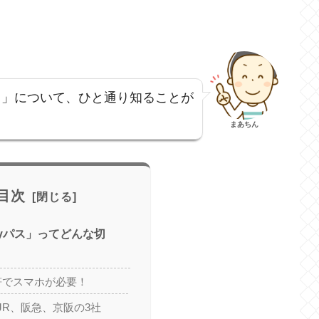
ス」について、ひと通り知ることが
まあちん
目次
ayパス」ってどんな切
符でスマホが必要！
JR、阪急、京阪の3社