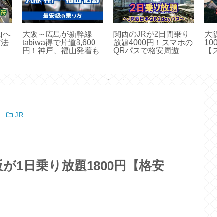
山へ
大阪～広島が新幹線
関西のJRが2日間乗り
大
方法
tabiwa得で片道8,600
放題4000円！スマホの
1
め
円！神戸、福山発着も
QRパスで格安周遊
【
ス
JR
が1日乗り放題1800円【格安