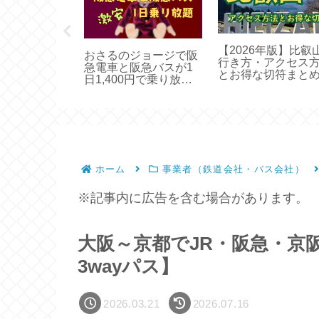
しお号を安く
【2026年版】比叡
おさるのジョージで阪
方法！早特チ
行き方・アクセス
急電車と阪急バスが1
スで指定席料
とお得な切符まと
日1,400円で乗り放題
【期間限定】
ホーム
事業者（鉄道会社・バス会社）
※記事内に広告を含む場合があります。
大阪～京都でJR・阪急・京阪
3wayパス】
2026.03.21
2026.07.16