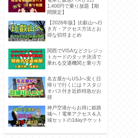
1,400円で乗り放題【期
間限定】
【2026年版】比叡山へ行
き方・アクセス方法とお
得な切符まとめ
関西でVISAなどクレジッ
トカードのタッチ決済で
乗れる交通機関と乗り方
名古屋からUSJへ安く日
帰りで行くには？スタジ
オパス付き近鉄特急がお
得
神戸空港からお得に姫路
城へ！電車アクセス＆入
城セットの1dayチケット