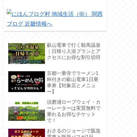
叡山電車で行く鞍馬温泉
｜日帰り入浴プランとア
クセスにお得な割引切符
京都一乗寺でラーメン1
杯付きの叡山電車1日乗
車券【対象店とメニュ
ー】
須磨浦ロープウェイ・カ
ーレーターは実質無料で
乗れるお得なチケット
で！
おさるのジョージで阪急
電車と阪急バスが1日