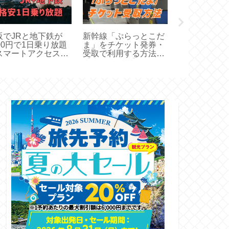
阪でJRと地下鉄が
新幹線「ぷらっとこだ
はるか特急料
000円で1日乗り放題
ま」をチケット発券・
日・当日チケ
スマートアクセスパ
受取で利用する方法
予約購入で5
】
【店舗・時間】
い方】