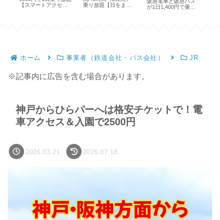
阪急電車と阪急バス
ま
【スマートアクセス
乗り放題【日をまた
料
が1日1,400円で乗り
パス】
いで使える】
席
放題【期間限定】
ホーム
事業者（鉄道会社・バス会社）
JR
※記事内に広告を含む場合があります。
神戸からひらパーへは格安チケットで！電
車アクセス＆入園で2500円
2026.03.21
2026.07.18