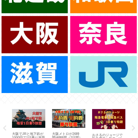
叡山
大阪でJRと地下鉄が
大阪メトロが26時
J
おさるのジョージで
ス
1000円で1日乗り放題
間/48時間（2日間）
「