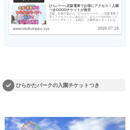
ひらパーへ京阪電車でお得にアクセス！入園
つきGOGOチケットが格安
大阪、京都方面から「ひらかたパーク」へ京阪電車で
安くアクセスしたいあなたに「ひらパーGo!Go!（ゴ
ーゴー）チケット」を紹介。入園料金とセットになっ
たお得な割引切符です。内容、値段、発売期間、購入
方法をまとめました。【2026年版】
2026.07.18
www.otokukippu.xyz
ひらかたパークの入園チケットつき