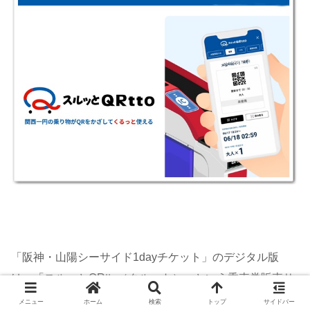
「阪神・山陽シーサイド1dayチケット」のデジタル版
は、「スルッとQRtto（クルット）」という乗車券販売サ
イトで販売しています。
メニュー
ホーム
検索
トップ
サイドバー