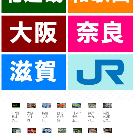
JR西
大阪
特急
はる
【202
神戸
関西
日本
メト
くろ
か特
6年
デカ
のJR
の
ロが
しお
急料
版】
パト
が2日
「快
26時
号を
金が
比叡
スへ
間乗
速う
間/48
安く
前
山へ
お得
り放
れし
時間
予約
日・
行き
にア
題