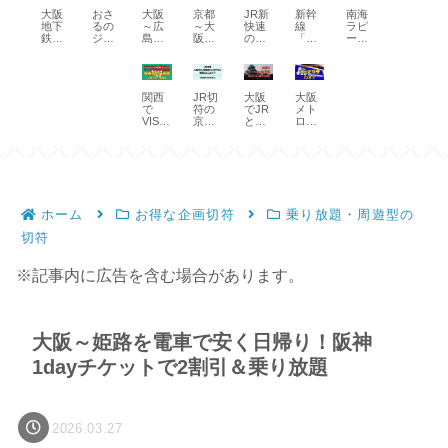
ー
（2日
する
当日
方・
クセ
4000
大阪
大阪
京都
JR新
新幹
南海
おさ
ト」
間）
方
チケ
アク
ス！
円！
地下
～広
～大
快速
線
ラピ
るの
と
乗り
法！
ット
セス
六甲
スマ
鉄が
島が
阪～
の有
「ぷ
ート
ジョ
は？
放題
早特
レス
方法
ライ
ホの
格安
新幹
神戸
料座
らっ
は正
ージ
運転
【日
チケ
予約
とお
ナー
QRパ
乗り
線
の電
席「A
とこ
規料
で阪
区
をま
ット
購入
得な
＆入
スで
放
tabiw
車移
シー
だ
金で
急電
間、
たい
レス
で5割
切符
場セ
格安
題！
a得で
動に
ト」
ま」
乗る
車と
料金
で使
で指
引
まと
ット
周遊
関西
JR切
大阪
大阪
エン
片道
乗り
って
をチ
と損
阪急
と乗
え
定席
【買
め
で
で
符の
でJR
メト
ジョ
8,600
放題
何？
ケッ
【関
バス
り方
る】
料金
い
15％
VISA
京都
と地
ロ
イエ
円！
「阪
料金
ト発
空ト
が1日
３割
方】
割引
など
市
下鉄
（地
コカ
神
急阪
と乗
券・
ク
1,400
引
クレ
内、
が
下
ード
戸、
神１
り方
受取
割・
円で
ジッ
大阪
1000
鉄）
の範
福山
dayパ
【指
で利
デジ
乗り
トカ
市
円で1
の通
囲、
発着
ス」
定
用す
タル
放題
ード
内、
日乗
勤定
買い
も
席】
る方
きっ
【期
のタ
神戸
り放
期券
方、
法
ぷで
間限
ッチ
市内
題
のお
割引
【店
安
定】
ホーム
お得な企画切符
乗り放題・周遊型の
決済
の範
【ス
得な
特典
舗・
く】
で乗
囲は
マー
買い
時
切符
れる
どこ
トア
方
間】
交通
ま
クセ
「迂
機関
で？
スパ
回」
※記事内に広告を含む場合があります。
と乗
駅は
ス】
って
り方
ど
知っ
こ？
て
る？
大阪～姫路を電車で安く日帰り！阪神
1dayチケットで2割引＆乗り放題
2026.03.27