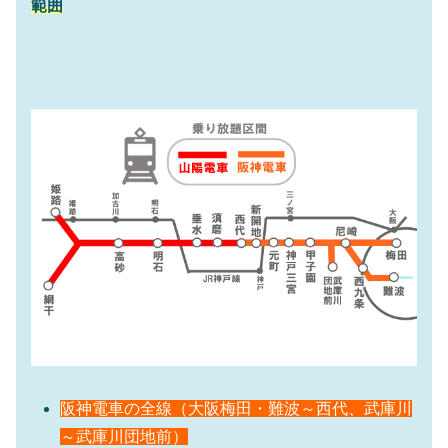
範囲
阪神電車の全線（大阪梅田・難波～西代、武庫川
～武庫川団地前）