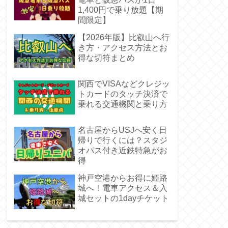
1,400円で乗り放題【期
間限定】
【2026年版】比叡山へ行
き方・アクセス方法とお
得な切符まとめ
関西でVISAなどクレジッ
トカードのタッチ決済で
乗れる交通機関と乗り方
名古屋からUSJへ安く日
帰りで行くには？スタジ
オパス付き近鉄特急がお
得
神戸空港からお得に姫路
城へ！電車アクセス＆入
城セットの1dayチケット