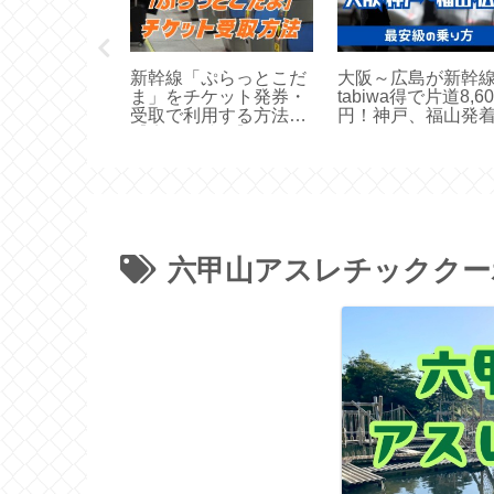
ロ「マイスタ
新幹線「ぷらっとこだ
大阪～広島が新幹
は？メリット
ま」をチケット発券・
tabiwa得で片道8,60
ット【定期券
受取で利用する方法
円！神戸、福山発
】
【店舗・時間】
六甲山アスレチッククー