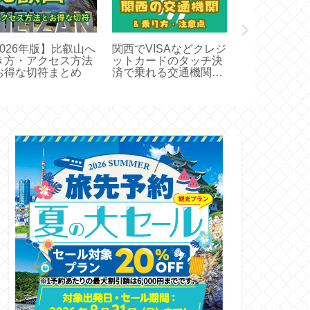
2026年版】比叡山へ
関西でVISAなどクレジ
大阪地下鉄が
き方・アクセス方法
ットカードのタッチ決
放題！エンジ
お得な切符まとめ
済で乗れる交通機関と
カードの範囲
乗り方
方、割引特典