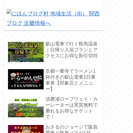
叡山電車で行く鞍馬温泉
｜日帰り入浴プランとア
クセスにお得な割引切符
京都一乗寺でラーメン1
杯付きの叡山電車1日乗
車券【対象店とメニュ
ー】
須磨浦ロープウェイ・カ
ーレーターは実質無料で
乗れるお得なチケット
で！
おさるのジョージで阪急
電車と阪急バスが1日