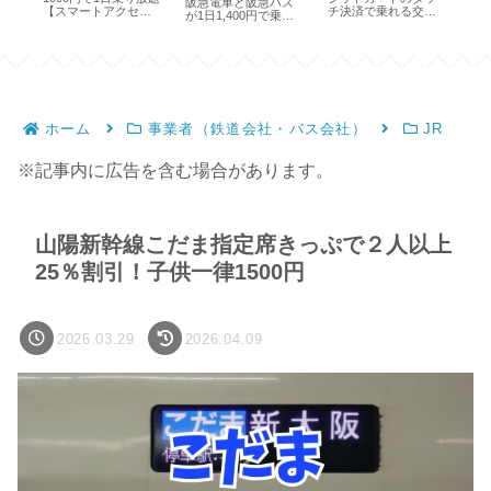
阪急電車と阪急バス
定
【スマートアクセス
チ決済で乗れる交通
券
が1日1,400円で乗り
パス】
機関と乗り方
方
放題【期間限定】
ホーム
事業者（鉄道会社・バス会社）
JR
※記事内に広告を含む場合があります。
山陽新幹線こだま指定席きっぷで２人以上
25％割引！子供一律1500円
2026.03.29
2026.04.09