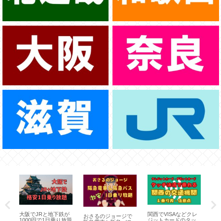
座席
大阪でJRと地下鉄が
関西でVISAなどクレ
新
おさるのジョージで
何？
1000円で1日乗り放題
ジットカードのタッ
だ