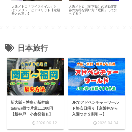
1日
大阪メトロ「マイスタイル」と
大阪メトロ（地下鉄）の通勤定期
神
は？メリットとデメリット【定期
券のお得な買い方「迂回」って知
ス
券との違い】
ってる？
15
日本旅行
新大阪～博多が新幹線
JRでアドベンチャーワール
tabiwa得で片道11,100円
ド格安日帰り【京阪神から
【新神戸・小倉発着も】
入園つき２割引～】
2026.06.12
2026.04.04