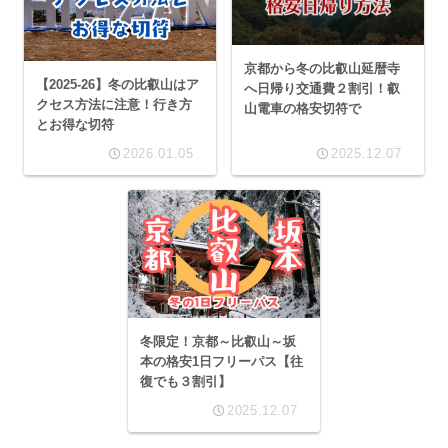
京都から冬の比叡山延暦寺
【2025-26】冬の比叡山はア
へ日帰り交通費２割引！叡
クセス方法に注意！行き方
山電車の格安切符で
とお得な切符
2026.01.05
2025.12.07
冬限定！京都～比叡山～坂
本の格安1日フリーパス【往
復でも３割引】
2025.12.07