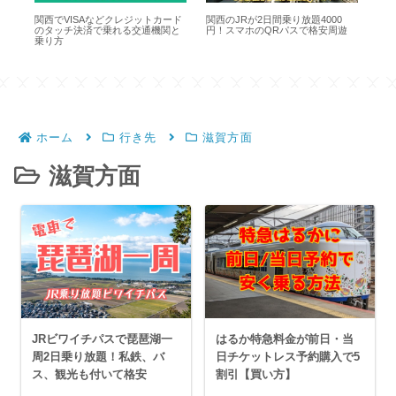
フリ
関西でVISAなどクレジットカード
関西のJRが2日間乗り放題4000
「青
で絶
のタッチ決済で乗れる交通機関と
円！スマホのQRパスで格安周遊
20
乗り方
使
ホーム
行き先
滋賀方面
滋賀方面
JRビワイチパスで琵琶湖一
はるか特急料金が前日・当
周2日乗り放題！私鉄、バ
日チケットレス予約購入で5
ス、観光も付いて格安
割引【買い方】