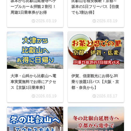
坂本から比叡山延暦寺へケ
比叡山を格安横断！京都～
ーブルカー＆拝観２割引！
坂本の1日フリーパス【往復
周遊1日乗車券がお得
でも3割お得】
2026.03.19
2026.03.19
大津・山科から比叡山へ電
伊賀、信楽観光にお得なJR
車実質無料でお得にアクセ
乗り放題1日パス【大阪・京
ス【京阪1日乗車券】
都・奈良から】
2026.03.19
2026.03.17