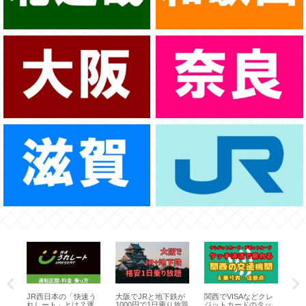
で
ス
り
JR西日本の「快速う
大阪でJRと地下鉄が
関西でVISAなどクレ
J
れしート」とは？運
1000円で1日乗り放題
ジットカードのタッ
大