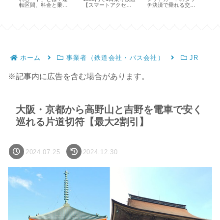
転区間、料金と乗り
【スマートアクセス
チ決済で乗れる交通
の
方
パス】
機関と乗り方
駅
ホーム
事業者（鉄道会社・バス会社）
JR
※記事内に広告を含む場合があります。
大阪・京都から高野山と吉野を電車で安く
巡れる片道切符【最大2割引】
2024.07.25
2024.12.30