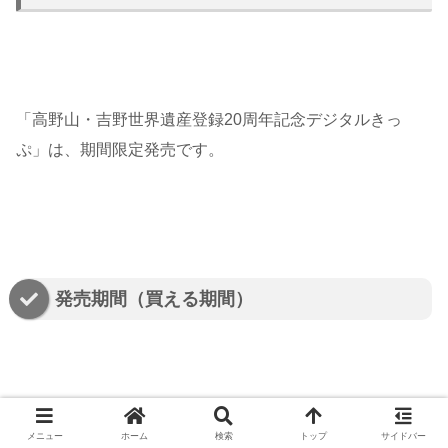
「高野山・吉野世界遺産登録20周年記念デジタルきっ
ぷ」は、期間限定発売です。
発売期間（買える期間）
2024年（令和6年）7月29日午前4時～12月30日
メニュー
ホーム
検索
トップ
サイドバー