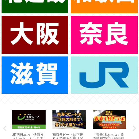
お
JR西日本の「快速う
南海ラピートは正規
「青春18きっぷ」発
は
甲
れしート」とは？運
料金で乗ると損【関
売情報2026【発売期
日