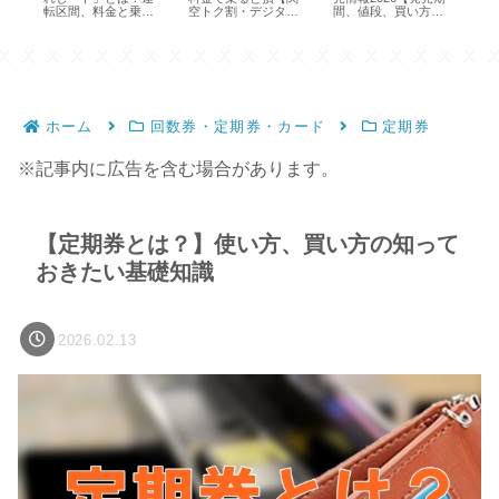
ッ
転区間、料金と乗り
空トク割・デジタル
間、値段、買い方、
ス
方
きっぷで安く】
使い方は？】
【
ホーム
回数券・定期券・カード
定期券
※記事内に広告を含む場合があります。
【定期券とは？】使い方、買い方の知って
おきたい基礎知識
2026.02.13