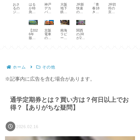
（2日
円で1
トカ
a得で
動に
の通
ー
はる
神戸
大阪
JR新
「青
JR切
おさ
間）
日乗
ード
片道
乗り
勤定
ト」
か特
デカ
地下
快速
春18
符の
るの
乗り
り放
のタ
8,600
放題
期券
と
急料
パト
鉄が
の有
きっ
京都
ジョ
放題
題
ッチ
円！
「阪
のお
は？
金が
スへ
格安
料座
ぷ」
市
ージ
【日
【ス
決済
神
急阪
得な
運転
前
お得
乗り
席「A
発売
内、
で阪
をま
マー
で乗
戸、
神１
買い
区
日・
にア
放
シー
情報
大阪
急電
たい
トア
れる
福山
dayパ
方
間、
当日
クセ
題！
ト」
2026
市
車と
で使
クセ
交通
発着
ス」
「迂
料金
【202
京阪
南海
関西
チケ
ス！
エン
って
【発
内、
阪急
え
スパ
機関
も
回」
と乗
6年
電車
ラピ
のJR
ット
六甲
ジョ
何？
売期
神戸
バス
る】
ス】
と乗
って
り方
版】
の京
ート
が2日
レス
ライ
イエ
料金
間、
市内
が1日
り方
知っ
比叡
阪線1
は正
間乗
予約
ナー
コカ
と乗
値
の範
1,400
て
山へ
日乗
規料
り放
購入
＆入
ード
り方
段、
囲は
円で
る？
行き
車
金で
題
で5割
場セ
の範
【指
買い
どこ
乗り
方・
券・
乗る
4000
引
ット
囲、
定
方、
ま
放題
アク
フリ
と損
円！
【買
で
買い
席】
使い
で？
【期
セス
ーチ
【関
スマ
い
15％
方、
方
駅は
間限
方法
ケッ
空ト
ホの
方】
割引
割引
は？
ど
定】
ホーム
その他
とお
ト
ク
QRパ
特典
】
こ？
得な
2026
割・
スで
切符
【値
デジ
格安
※記事内に広告を含む場合があります。
まと
段が
タル
周遊
め
微妙
きっ
で絶
ぷで
妙】
安
く】
通学定期券とは？買い方は？何日以上でお
得？【ありがちな疑問】
2026.02.16