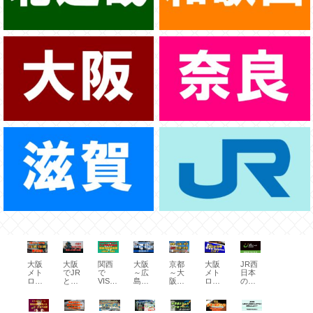
大阪
大阪
関西
大阪
京都
大阪
JR西
メト
でJR
で
～広
～大
メト
日本
ロが
と地
VISA
島が
阪～
ロ
の
26時
下鉄
など
新幹
神戸
（地
「快
間/48
が
クレ
線
の電
下
速う
時間
1000
ジッ
tabiw
車移
鉄）
れし