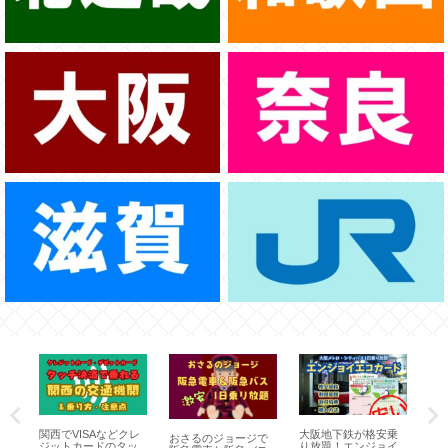
関西でVISAなどクレ
大阪地下鉄が格安乗
大
おさるのジョージで
の
ジットカードのタッ
り放題！エンジョイ
間/