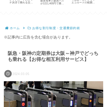
阪急電車と阪急バス
チ決済で乗れる交通
エコカードの範囲、
乗
が1日1,400円で乗り
？
機関と乗り方
買い方、割引特典
い
放題【期間限定】
ホーム
お得な割引制度・交通費節約術
※記事内に広告を含む場合があります。
阪急・阪神の定期券は大阪～神戸でどっち
も乗れる【お得な相互利用サービス】
2024.03.05