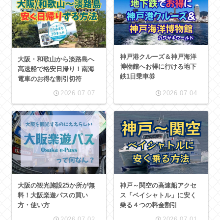
神戸港クルーズ＆神戸海洋
大阪・和歌山から淡路島へ
博物館へお得に行ける地下
高速船で格安日帰り！南海
鉄1日乗車券
電車のお得な割引切符
2026.07.07
2026.07.04
大阪の観光施設25か所が無
神戸～関空の高速船アクセ
料！大阪楽遊パスの買い
ス「ベイシャトル」に安く
方・使い方
乗る４つの料金割引
2026.07.02
2026.07.01