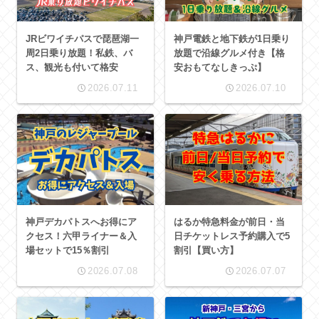
JRビワイチパスで琵琶湖一
神戸電鉄と地下鉄が1日乗り
周2日乗り放題！私鉄、バ
放題で沿線グルメ付き【格
ス、観光も付いて格安
安おもてなしきっぷ】
2026.07.11
2026.07.10
神戸デカパトスへお得にア
はるか特急料金が前日・当
クセス！六甲ライナー＆入
日チケットレス予約購入で5
場セットで15％割引
割引【買い方】
2026.07.08
2026.07.07