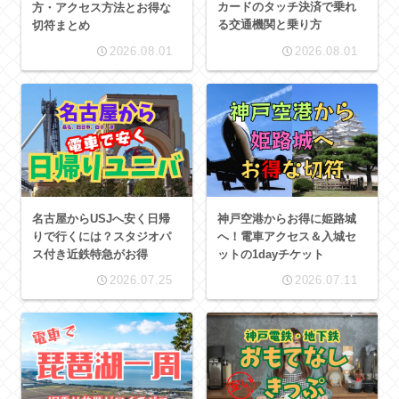
カードのタッチ決済で乗れ
方・アクセス方法とお得な
る交通機関と乗り方
切符まとめ
2026.08.01
2026.08.01
名古屋からUSJへ安く日帰
神戸空港からお得に姫路城
りで行くには？スタジオパ
へ！電車アクセス＆入城セ
ス付き近鉄特急がお得
ットの1dayチケット
2026.07.25
2026.07.11