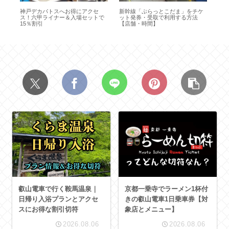
と
神戸デカパトスへお得にアクセ
新幹線「ぷらっとこだま」をチケ
特
ぷ
ス！六甲ライナー＆入場セットで
ット発券・受取で利用する方法
法
15％割引
【店舗・時間】
金
叡山電車で行く鞍馬温泉｜
京都一乗寺でラーメン1杯付
日帰り入浴プランとアクセ
きの叡山電車1日乗車券【対
スにお得な割引切符
象店とメニュー】
2026.08.06
2026.08.06