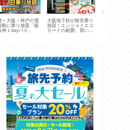
都～大阪～神戸の電
大阪地下鉄が格安乗り
JR切符の京
移動に乗り放題「阪
放題！エンジョイエコ
阪市内、神戸
阪神１dayパス」
カードの範囲、買い
囲はどこまで
方、割引特典
こ？