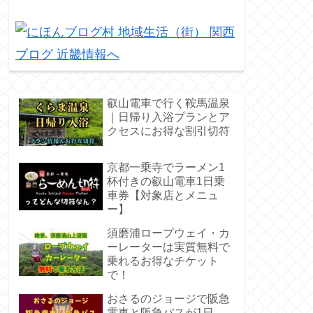
叡山電車で行く鞍馬温泉
｜日帰り入浴プランとア
クセスにお得な割引切符
京都一乗寺でラーメン1
杯付きの叡山電車1日乗
車券【対象店とメニュ
ー】
須磨浦ロープウェイ・カ
ーレーターは実質無料で
乗れるお得なチケット
で！
おさるのジョージで阪急
電車と阪急バスが1日