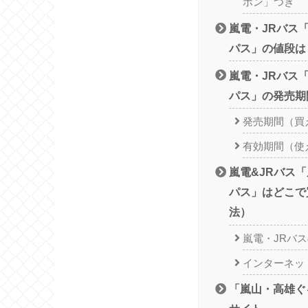
ポン」つき
嵐電・JRバス
パス」の値段は
嵐電・JRバス
パス」の発売期
発売期間（買
有効期間（使
嵐電&JRバス
パス」はどこで
法）
嵐電・JRバ
インターネッ
「嵐山・高雄ぐ