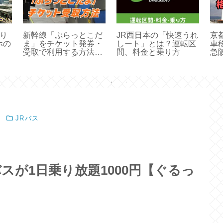
乗り
新幹線「ぷらっとこだ
JR西日本の「快速うれ
京
ホの
ま」をチケット発券・
しート」とは？運転区
車
受取で利用する方法
間、料金と乗り方
急
【店舗・時間】
JRバス
スが1日乗り放題1000円【ぐるっ