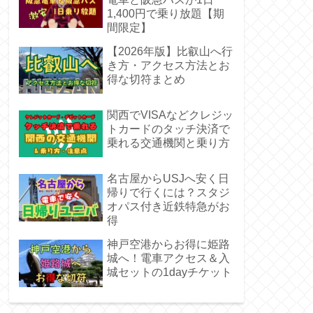
1,400円で乗り放題【期
間限定】
【2026年版】比叡山へ行
き方・アクセス方法とお
得な切符まとめ
関西でVISAなどクレジッ
トカードのタッチ決済で
乗れる交通機関と乗り方
名古屋からUSJへ安く日
帰りで行くには？スタジ
オパス付き近鉄特急がお
得
神戸空港からお得に姫路
城へ！電車アクセス＆入
城セットの1dayチケット