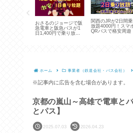
ロ（地下鉄）
関西のJRが2日間
おさるのジョージで阪
期券のお得な
放題4000円！スマ
急電車と阪急バスが1
迂回」って知
QRパスで格安周遊
日1,400円で乗り放題
【期間限定】
ホーム
事業者（鉄道会社・バス会社）
※記事内に広告を含む場合があります。
京都の嵐山～高雄で電車とバ
とパス】
2025.07.03
2026.04.23