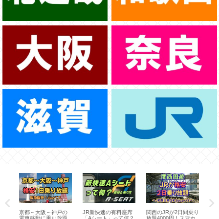
速う
京都～大阪～神戸の
JR新快速の有料座席
関西のJRが2日間乗り
大
運
電車移動に乗り放題
「Aシート」って何？
放題4000円！スマホ
ta