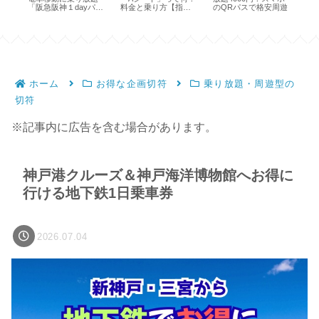
り
「阪急阪神１dayパ
料金と乗り方【指定
のQRパスで格安周遊
円
ス」
席】
も
ホーム
お得な企画切符
乗り放題・周遊型の
切符
※記事内に広告を含む場合があります。
神戸港クルーズ＆神戸海洋博物館へお得に
行ける地下鉄1日乗車券
2026.07.04