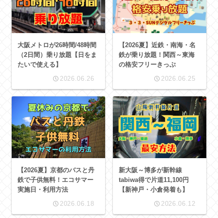
大阪メトロが26時間/48時間
【2026夏】近鉄・南海・名
（2日間）乗り放題【日をま
鉄が乗り放題！関西～東海
たいで使える】
の格安フリーきっぷ
2026.06.26
2026.06.25
【2026夏】京都のバスと丹
新大阪～博多が新幹線
鉄で子供無料！エコサマー
tabiwa得で片道11,100円
実施日・利用方法
【新神戸・小倉発着も】
2026.06.18
2026.06.12