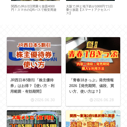
乗
関西のJRが2日間乗り放題4000
大阪でJRと地下鉄が1000円で1日
大
円！スマホのQRパスで格安周遊
乗り放題【スマートアクセスパ
券
ス】
っ
JR西日本5割引「株主優待
「青春18きっぷ」発売情報
券」はお得？【使い方・利
2026【発売期間、値段、買
用範囲・有効期間】
い方、使い方は？】
2026.06.30
2026.06.28