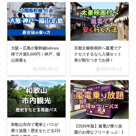
大阪～広島が新幹線tabiwa
京都太秦映画村へ嵐電でア
得で片道8,600円！神戸、福
クセスするなら入場セット
山発着も
券が割引つきでお得！
2026.06.12
2026.06.12
和歌山市内で電車とバスが
【2026年版】嵐電が乗り放
乗り放題！歴史をたどる2日
題のお得なフリーきっぷ・1