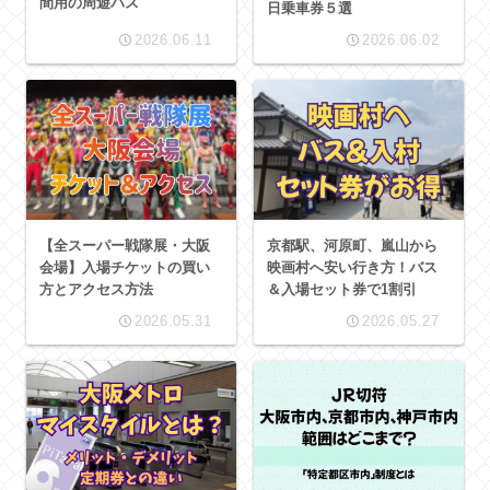
間用の周遊パス
日乗車券５選
2026.06.11
2026.06.02
【全スーパー戦隊展・大阪
京都駅、河原町、嵐山から
会場】入場チケットの買い
映画村へ安い行き方！バス
方とアクセス方法
＆入場セット券で1割引
2026.05.31
2026.05.27