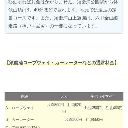
移動すればお金はかかりません。須磨浦公園駅から鉢
伏山頂は3、40分ほどで登れます。地元では遠足の定
番コースです。また、須磨浦山上遊園は、六甲全山縦
走路（神戸～宝塚）の一部になっています。
【須磨浦ロープウェイ・カーレーターなどの通常料金】
施設
大人
子供（小学生）
片道500円、往復920
A）ロープウェイ
片道250円、往復460円
円
B）カーレーター
片道300円、往復550円
C）回転展望閣(3階入