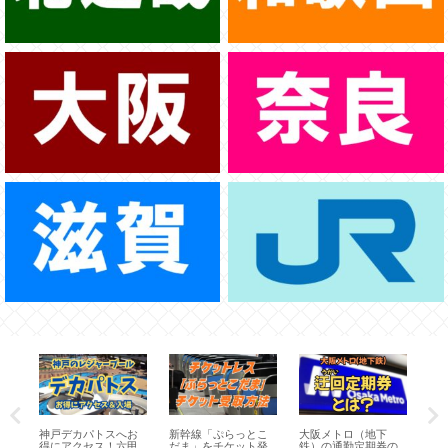
クレ
神戸デカパトスへお
新幹線「ぷらっとこ
大阪メトロ（地下
大
ッ
得にアクセス！六甲
だま」をチケット発
鉄）の通勤定期券の
ta