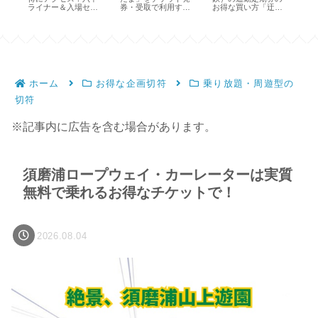
通
ライナー＆入場セッ
券・受取で利用する
お得な買い方「迂
円
トで15％割引
方法【店舗・時間】
回」って知ってる？
も
ホーム
お得な企画切符
乗り放題・周遊型の
切符
※記事内に広告を含む場合があります。
須磨浦ロープウェイ・カーレーターは実質
無料で乗れるお得なチケットで！
2026.08.04