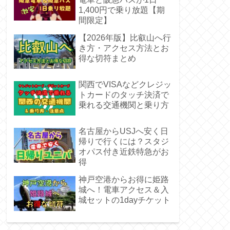
1,400円で乗り放題【期
間限定】
【2026年版】比叡山へ行
き方・アクセス方法とお
得な切符まとめ
関西でVISAなどクレジッ
トカードのタッチ決済で
乗れる交通機関と乗り方
名古屋からUSJへ安く日
帰りで行くには？スタジ
オパス付き近鉄特急がお
得
神戸空港からお得に姫路
城へ！電車アクセス＆入
城セットの1dayチケット