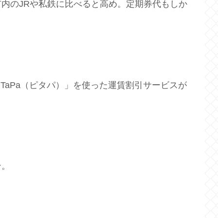
内のJRや私鉄に比べると高め。定期券代もしか
iTaPa（ピタパ）」を使った運賃割引サービスが
ン。