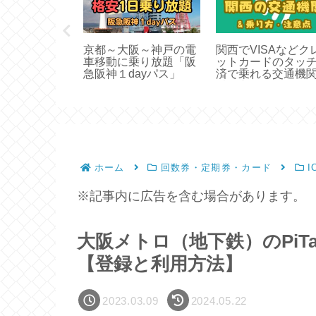
パトスへお得
京都～大阪～神戸の電
関西でVISAなどク
ス！六甲ライ
車移動に乗り放題「阪
ットカードのタッ
場セットで
急阪神１dayパス」
済で乗れる交通機
乗り方
ホーム
回数券・定期券・カード
I
※記事内に広告を含む場合があります。
大阪メトロ（地下鉄）のPiT
【登録と利用方法】
2023.03.09
2024.05.22