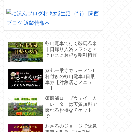
叡山電車で行く鞍馬温泉
｜日帰り入浴プランとア
クセスにお得な割引切符
京都一乗寺でラーメン1
杯付きの叡山電車1日乗
車券【対象店とメニュ
ー】
須磨浦ロープウェイ・カ
ーレーターは実質無料で
乗れるお得なチケット
で！
おさるのジョージで阪急
電車と阪急バスが1日