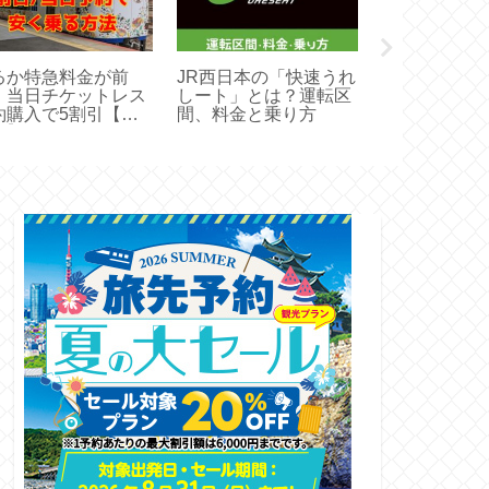
るか特急料金が前
JR西日本の「快速うれ
関西のJRが
・当日チケットレス
しート」とは？運転区
放題4000円
約購入で5割引【買
間、料金と乗り方
QRパスで格
方】