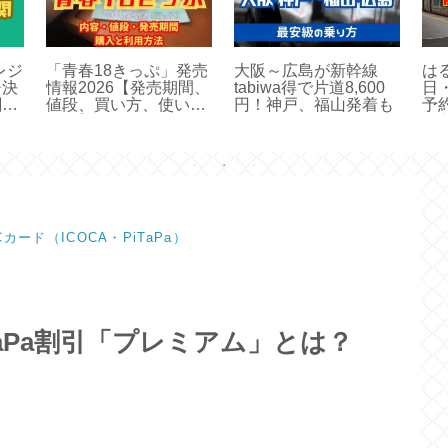
レジ
「青春18きっぷ」発売
大阪～広島が新幹線
は
チ決
情報2026【発売期間、
tabiwa得で片道8,600
日
関と
値段、買い方、使い方
円！神戸、福山発着も
予
は？】
い
Cカード（ICOCA・PiTaPa）
aPa割引「プレミアム」とは？