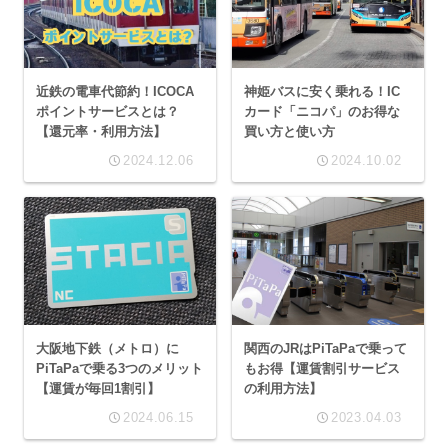
近鉄の電車代節約！ICOCA
神姫バスに安く乗れる！IC
ポイントサービスとは？
カード「ニコパ」のお得な
【還元率・利用方法】
買い方と使い方
2024.12.06
2024.10.02
大阪地下鉄（メトロ）に
関西のJRはPiTaPaで乗って
PiTaPaで乗る3つのメリット
もお得【運賃割引サービス
【運賃が毎回1割引】
の利用方法】
2024.06.15
2023.04.03