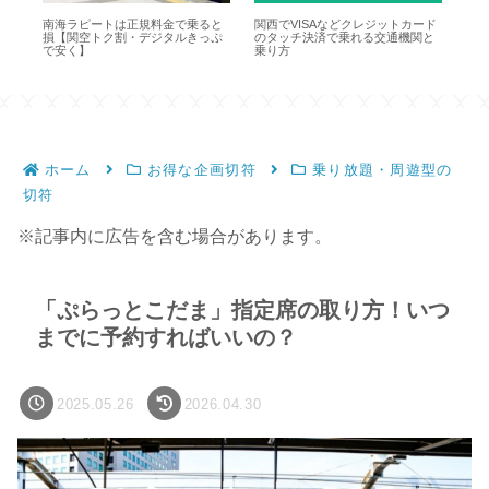
1日
南海ラピートは正規料金で乗ると
関西でVISAなどクレジットカード
大阪
損【関空トク割・デジタルきっぷ
のタッチ決済で乗れる交通機関と
間
で安く】
乗り方
る
ホーム
お得な企画切符
乗り放題・周遊型の
切符
※記事内に広告を含む場合があります。
「ぷらっとこだま」指定席の取り方！いつ
までに予約すればいいの？
2025.05.26
2026.04.30