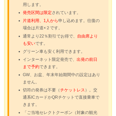
用します。
発売区間は限定
されています。
片道利用、1人から
申し込めます。往復の
場合は片道×２です。
通常より22％割引でお得で、
自由席より
も安い
です。
グリーン車も安く利用できます。
インターネット限定発売で、
出発の前日
まで予約
できます。
GW、お盆、年末年始期間中の設定はあり
ません。
切符の発券は不要（
チケットレス
）。交
通系ICカードかQRチケットで直接乗車で
きます。
「ご当地セレクトクーポン（対象の観光