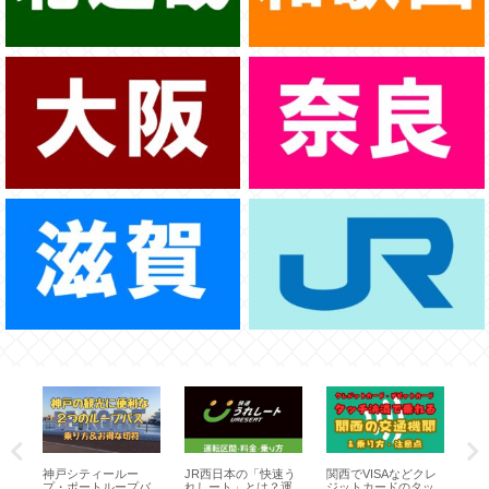
の
神戸シティールー
JR西日本の「快速う
関西でVISAなどクレ
J
題
プ・ポートループバ
れしート」とは？運
ジットカードのタッ
「