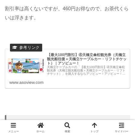
割引率は高くないですが、460円お得なので、お茶代くら
いは浮きます。
【最大100円割引】④天橋立傘松観光券（天橋立
観光船往復＋天橋立ケーブルカー・リフトチケッ
ト）｜アソビュー！
天橋立ケーブルカーの「【最大100円割引】④天橋立傘松
観光券（天橋立観光船往復＋天橋立ケーブルカー・リフト
チケット）」を購入するならアソビュー！アソビュー！な
ら天橋立ケーブルカーのお得な割引チケットが、24時間い
つでも購入することができます...
www.asoview.com
高速バス「天橋立周遊きっぷ」の発売
期間と有効期間は？
メニュー
ホーム
検索
トップ
サイドバー