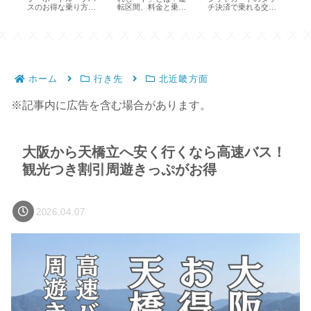
パ
スのお得な乗り方・
転区間、料金と乗り
チ決済で乗れる交通
料
運賃・支払方法
方
機関と乗り方
席
ホーム
行き先
北近畿方面
※記事内に広告を含む場合があります。
大阪から天橋立へ安く行くなら高速バス！
観光つき割引周遊きっぷがお得
2026.04.07