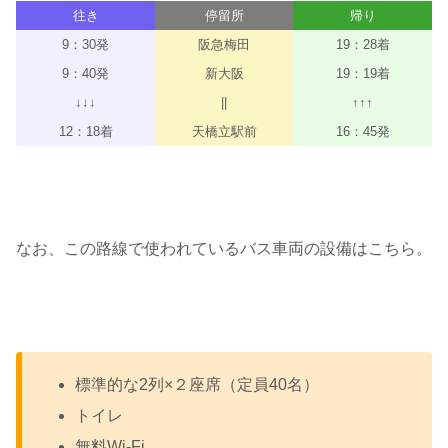
往き
停留所
帰り
9：30発
阪急梅田
19：28着
9：40発
新大阪
19：19着
↓↓↓
||
↑↑↑
12：18着
天橋立駅前
16：45発
なお、この路線で使われているバス車両の設備はこちら。
標準的な2列×２座席（定員40名）
トイレ
無料Wi-Fi