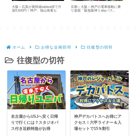
1日
大阪～広島が新幹線tabiwa得で片
京都～大阪～神戸の電車移動に乗
JR
道8,600円！神戸、福山発着も
り放題「阪急阪神１dayパス」
っ
ホーム
お得な企画切符
往復型の切符
往復型の切符
名古屋からUSJへ安く日帰
神戸デカパトスへお得にア
りで行くには？スタジオパ
クセス！六甲ライナー＆入
ス付き近鉄特急がお得
場セットで15％割引