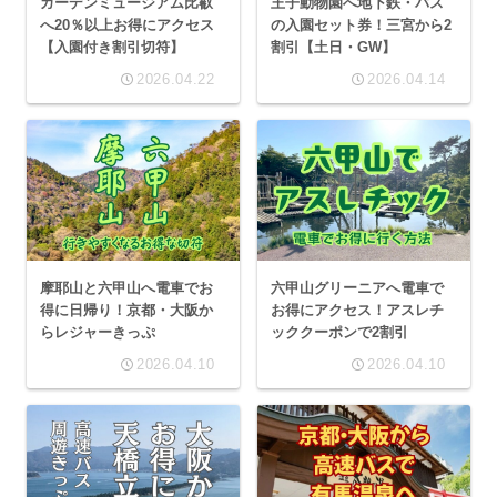
ガーデンミュージアム比叡
王子動物園へ地下鉄・バス
へ20％以上お得にアクセス
の入園セット券！三宮から2
【入園付き割引切符】
割引【土日・GW】
2026.04.22
2026.04.14
摩耶山と六甲山へ電車でお
六甲山グリーニアへ電車で
得に日帰り！京都・大阪か
お得にアクセス！アスレチ
らレジャーきっぷ
ッククーポンで2割引
2026.04.10
2026.04.10