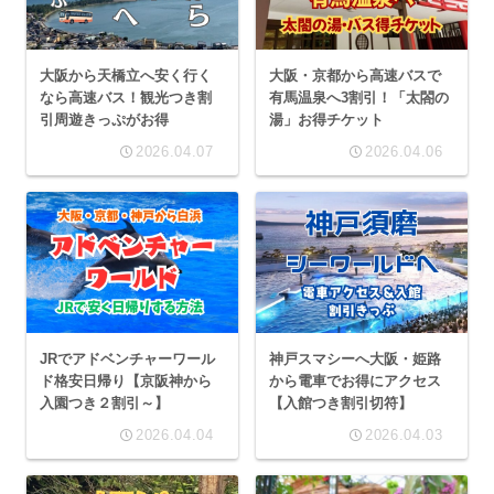
大阪から天橋立へ安く行く
大阪・京都から高速バスで
なら高速バス！観光つき割
有馬温泉へ3割引！「太閤の
引周遊きっぷがお得
湯」お得チケット
2026.04.07
2026.04.06
JRでアドベンチャーワール
神戸スマシーへ大阪・姫路
ド格安日帰り【京阪神から
から電車でお得にアクセス
入園つき２割引～】
【入館つき割引切符】
2026.04.04
2026.04.03