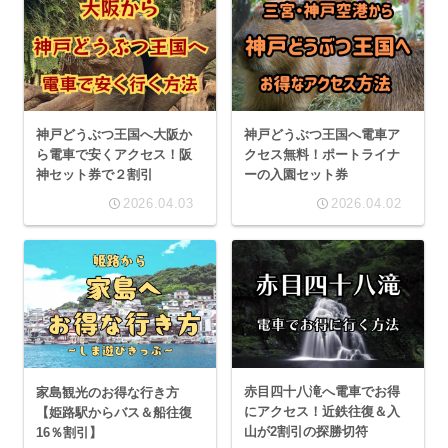
神戸どうぶつ王国へ大阪か
神戸どうぶつ王国へ電車ア
ら電車で安くアクセス！阪
クセス無料！ポートライナ
神セット券で２割引
ーの入園セット券
2026.04.03
2026.04.02
赤目四十八滝へ電車でお得
家島観光のお得な行き方
にアクセス！近鉄往復＆入
【姫路駅からバス＆船往復
山が2割引の探勝切符
16％割引】