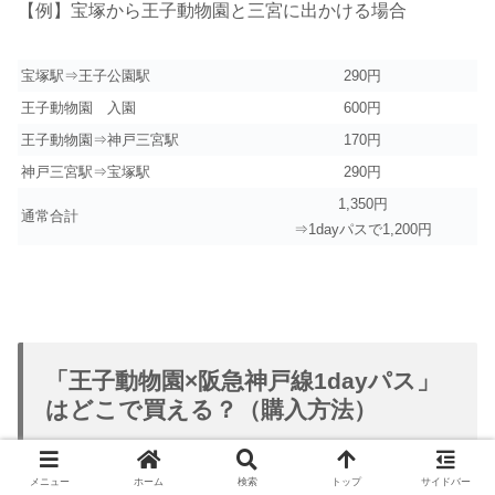
【例】宝塚から王子動物園と三宮に出かける場合
宝塚駅⇒王子公園駅
290円
王子動物園 入園
600円
王子動物園⇒神戸三宮駅
170円
神戸三宮駅⇒宝塚駅
290円
1,350円
通常合計
⇒1dayパスで1,200円
「王子動物園×阪急神戸線1dayパス」
はどこで買える？（購入方法）
メニュー
ホーム
検索
トップ
サイドバー