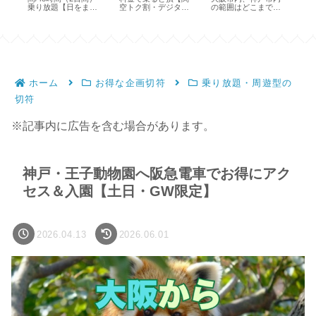
乗り放題【日をまた
空トク割・デジタル
の範囲はどこまで？
円
いで使える】
きっぷで安く】
駅はどこ？
も
ホーム
お得な企画切符
乗り放題・周遊型の
切符
※記事内に広告を含む場合があります。
神戸・王子動物園へ阪急電車でお得にアク
セス＆入園【土日・GW限定】
2026.04.13
2026.06.01