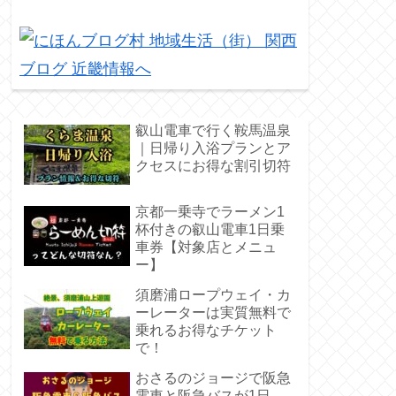
叡山電車で行く鞍馬温泉
｜日帰り入浴プランとア
クセスにお得な割引切符
京都一乗寺でラーメン1
杯付きの叡山電車1日乗
車券【対象店とメニュ
ー】
須磨浦ロープウェイ・カ
ーレーターは実質無料で
乗れるお得なチケット
で！
おさるのジョージで阪急
電車と阪急バスが1日