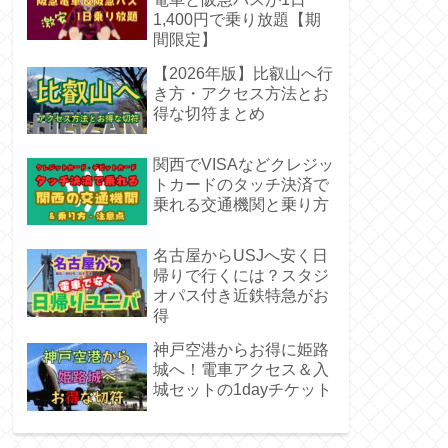
1,400円で乗り放題【期
間限定】
【2026年版】比叡山へ行
き方・アクセス方法とお
得な切符まとめ
関西でVISAなどクレジッ
トカードのタッチ決済で
乗れる交通機関と乗り方
名古屋からUSJへ安く日
帰りで行くには？スタジ
オパス付き近鉄特急がお
得
神戸空港からお得に姫路
城へ！電車アクセス＆入
城セットの1dayチケット