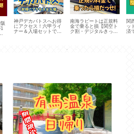
神戸デカパトスへお得
南海ラピートは正規料
関
で阪
にアクセス！六甲ライ
金で乗ると損【関空ト
ッ
1
ナー＆入場セットで
ク割・デジタルきっぷ
済
題
15％割引
で安く】
乗