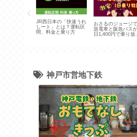
ロ（地下鉄）
JR西日本の「快速うれ
おさるのジョージ
期券のお得な
しート」とは？運転区
急電車と阪急バスが
迂回」って知
間、料金と乗り方
日1,400円で乗り放
【期間限定】
神戸市営地下鉄