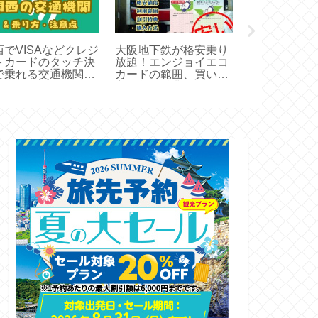
西でVISAなどクレジ
大阪地下鉄が格安乗り
大阪でJRと
トカードのタッチ決
放題！エンジョイエコ
1000円で1
で乗れる交通機関と
カードの範囲、買い
【スマートア
り方
方、割引特典
ス】