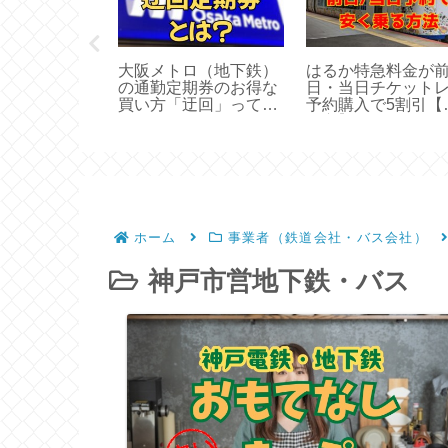
鉄が格安乗り
大阪メトロ（地下鉄）
はるか特急料金が
ンジョイエコ
の通勤定期券のお得な
日・当日チケット
範囲、買い
買い方「迂回」って知
予約購入で5割引【
特典
ってる？
い方】
ホーム
事業者（鉄道会社・バス会社）
神戸市営地下鉄・バス