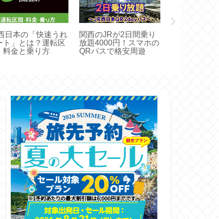
R西日本の「快速うれ
関西のJRが2日間乗り
大阪でJRと
ート」とは？運転区
放題4000円！スマホの
1000円で1
、料金と乗り方
QRパスで格安周遊
【スマートア
ス】