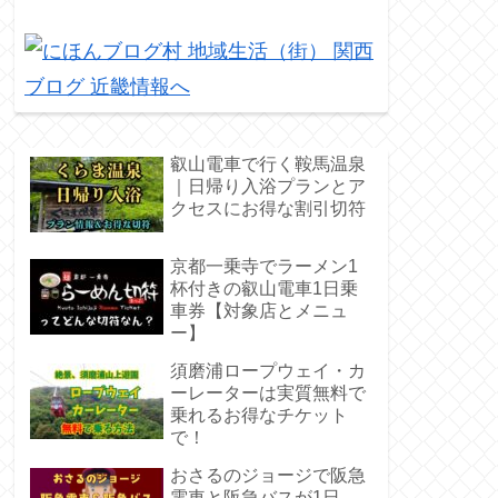
叡山電車で行く鞍馬温泉
｜日帰り入浴プランとア
クセスにお得な割引切符
京都一乗寺でラーメン1
杯付きの叡山電車1日乗
車券【対象店とメニュ
ー】
須磨浦ロープウェイ・カ
ーレーターは実質無料で
乗れるお得なチケット
で！
おさるのジョージで阪急
電車と阪急バスが1日