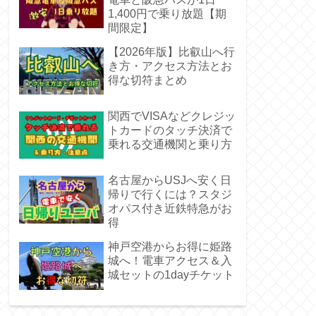
1,400円で乗り放題【期
間限定】
【2026年版】比叡山へ行
き方・アクセス方法とお
得な切符まとめ
関西でVISAなどクレジッ
トカードのタッチ決済で
乗れる交通機関と乗り方
名古屋からUSJへ安く日
帰りで行くには？スタジ
オパス付き近鉄特急がお
得
神戸空港からお得に姫路
城へ！電車アクセス＆入
城セットの1dayチケット