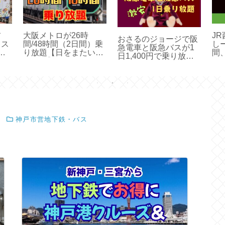
前
大阪メトロが26時
J
おさるのジョージで阪
レス
間/48時間（2日間）乗
し
急電車と阪急バスが1
買
り放題【日をまたいで
間
日1,400円で乗り放題
使える】
【期間限定】
神戸市営地下鉄・バス